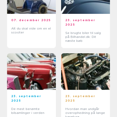
07. december 2025
23. september
2025
Alt du skal vide om en el
scooter
Se brugte biler til salg
på Bilhandel.dk: Dit
næste køb
23. september
23. september
2025
2025
De mest berømte
Hvordan man undgår
bilsamlinger i verden
overophedning på lange
køreture