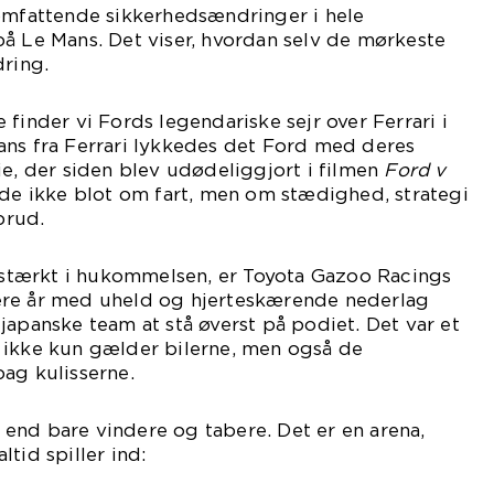
 omfattende sikkerhedsændringer i hele
å Le Mans. Det viser, hvordan selv de mørkeste
dring.
finder vi Fords legendariske sejr over Ferrari i
ans fra Ferrari lykkedes det Ford med deres
ie, der siden blev udødeliggjort i filmen
Ford v
ede ikke blot om fart, men om stædighed, strategi
brud.
r stærkt i hukommelsen, er Toyota Gazoo Racings
 flere år med uheld og hjerteskærende nederlag
japanske team at stå øverst på podiet. Det var et
 ikke kun gælder bilerne, men også de
ag kulisserne.
end bare vindere og tabere. Det er en arena,
tid spiller ind: