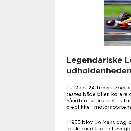
Legendariske L
udholdenhedens
Le Mans 24-timersløbet e
testes både biler, kørere
håndtere uforudsete situ
øjeblikke i motorsportens
I 1955 blev Le Mans dog c
uheld med Pierre Levegh 