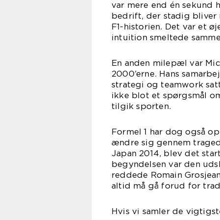
var mere end én sekund h
bedrift, der stadig blive
F1-historien. Det var et 
intuition smeltede samme
En anden milepæl var Mic
2000’erne. Hans samarbejd
strategi og teamwork sat
ikke blot et spørgsmål om
tilgik sporten.
Formel 1 har dog også opl
ændre sig gennem tragedi
Japan 2014, blev det start
begyndelsen var den udsk
reddede Romain Grosjeans 
altid må gå forud for trad
Hvis vi samler de vigtigs