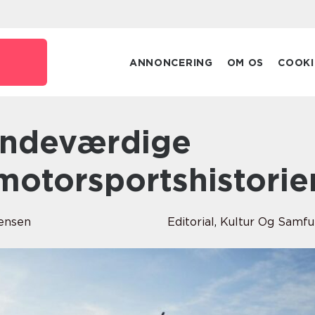
ANNONCERING
OM OS
COOKI
 motorsportshistorie
Jensen
Editorial
,
Kultur Og Samf