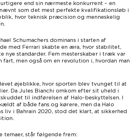
urtigere end sin nærmeste konkurrent – en
r nævnt som det mest perfekte kvalifikationsløb i
øjeblik, hvor teknisk præcision og menneskelig
n.
hael Schumachers dominans i starten af
e med Ferrari skabte en æra, hvor stabilitet,
te nye standarder. Fem mesterskaber i træk var
 fart, men også om en revolution i, hvordan man
evet øjeblikke, hvor sporten blev tvunget til at
er. Da Jules Bianchi omkom efter sit uheld i
skuddet til indførelsen af Halo-beskyttelsen. I
ældt af både fans og kørere, men da Halo
liv i Bahrain 2020, stod det klart, at sikkerhed
ition.
te temaer, står følgende frem: