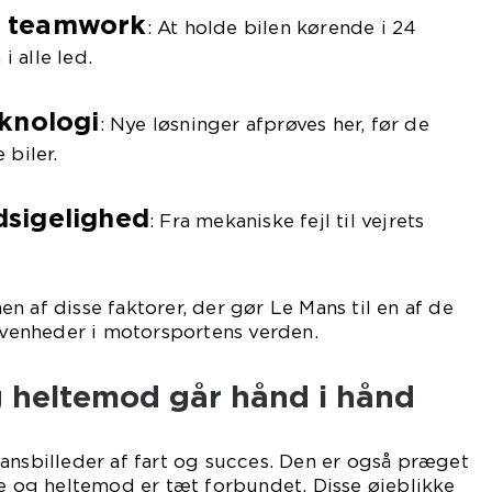
g teamwork
: At holde bilen kørende i 24
i alle led.
eknologi
: Nye løsninger afprøves her, før de
 biler.
sigelighed
: Fra mekaniske fejl til vejrets
n af disse faktorer, der gør Le Mans til en af de
enheder i motorsportens verden.
g heltemod går hånd i hånd
ansbilleder af fart og succes. Den er også præget
ie og heltemod er tæt forbundet. Disse øjeblikke