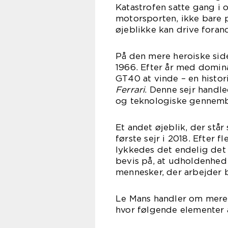
Katastrofen satte gang i
motorsporten, ikke bare p
øjeblikke kan drive foran
På den mere heroiske side 
1966. Efter år med domin
GT40 at vinde – en histor
Ferrari
. Denne sejr handl
og teknologiske gennem
Et andet øjeblik, der stå
første sejr i 2018. Efter
lykkedes det endelig det 
bevis på, at udholdenhed
mennesker, der arbejder b
Le Mans handler om mere 
hvor følgende elementer al