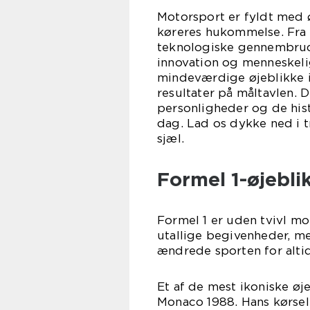
Motorsport er fyldt med ø
køreres hukommelse. Fra h
teknologiske gennembrud 
innovation og menneskelig
mindeværdige øjeblikke i
resultater på måltavlen. D
personligheder og de histo
dag. Lad os dykke ned i 
sjæl.
Formel 1-øjebl
Formel 1 er uden tvivl m
utallige begivenheder, men
ændrede sporten for altid
Et af de mest ikoniske øj
Monaco 1988. Hans kørsel