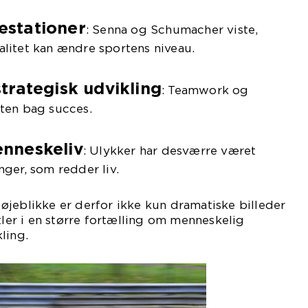
æstationer
: Senna og Schumacher viste,
alitet kan ændre sportens niveau.
trategisk udvikling
: Teamwork og
ften bag succes.
nneskeliv
: Ulykker har desværre været
nger, som redder liv.
jeblikke er derfor ikke kun dramatiske billeder
tler i en større fortælling om menneskelig
ling.