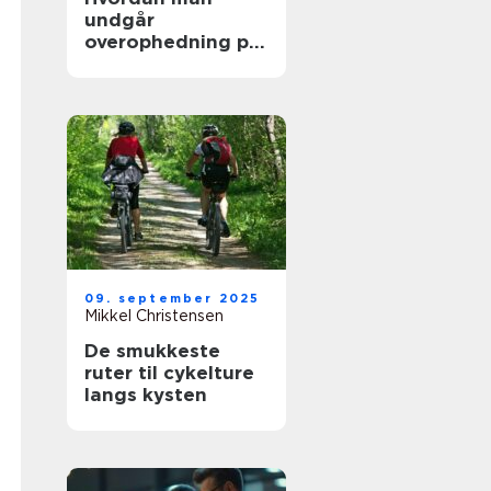
undgår
overophedning på
lange køreture
09. september 2025
Mikkel Christensen
De smukkeste
ruter til cykelture
langs kysten