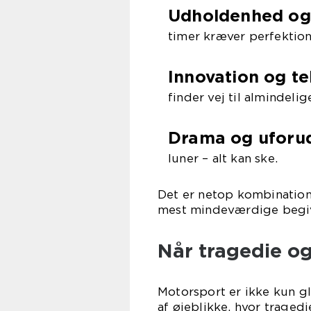
Udholdenhed o
timer kræver perfektion 
Innovation og t
finder vej til almindelige
Drama og uforud
luner – alt kan ske.
Det er netop kombinatione
mest mindeværdige begiv
Når tragedie o
Motorsport er ikke kun gl
af øjeblikke, hvor traged