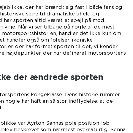
jeblikke, der har brændt sig fast i både fans og
istoriske sejre til dramatiske uheld og
har sporten altid været et spejl på mod,
 vilje. Når vi ser tilbage på nogle af de mest
 motorsportshistorien, handler det ikke kun om
et handler også om følelser, ikoniske
rier, der har formet sporten til det, vi kender i
tre højdepunkter, der har defineret motorsportens
ikke der ændrede sporten
otorsportens kongeklasse. Dens historie rummer
 nogle har haft en så stor indflydelse, at de
.
eblikke var Ayrton Sennas pole position-løb i
 blev beskrevet som nærmest overnaturlig. Senna