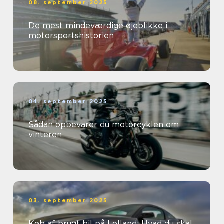
08. september 2025
De mest mindeværdige øjeblikke i
motorsportshistorien
04. september 2025
Sådan opbevarer du motorcyklen om
vinteren
03. september 2025
Køb af brugt bil på Lolland: Hvad du skal