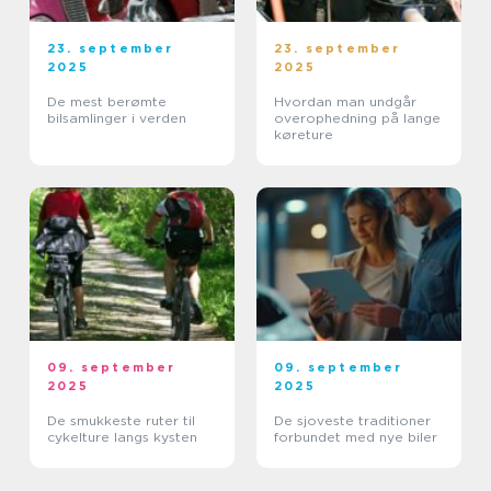
23. september
23. september
2025
2025
De mest berømte
Hvordan man undgår
bilsamlinger i verden
overophedning på lange
køreture
09. september
09. september
2025
2025
De smukkeste ruter til
De sjoveste traditioner
cykelture langs kysten
forbundet med nye biler