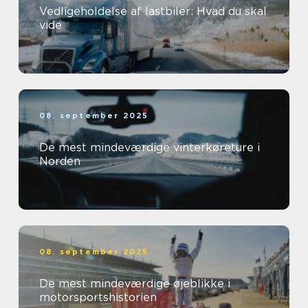
Vedligeholdelse af lastbiler: Hvad du skal
vide
08. september 2025
De mest mindeværdige vinterkøreture i
Norden
08. september 2025
De mest mindeværdige øjeblikke i
motorsportshistorien