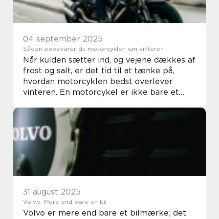
04 september 2025
Sådan opbevarer du motorcyklen om vinteren
Når kulden sætter ind, og vejene dækkes af
frost og salt, er det tid til at tænke på,
hvordan motorcyklen bedst overlever
vinteren. En motorcykel er ikke bare et
transportmiddel, men ofte en passion, et
fritidsprojekt el...
31 august 2025
Volvo: Mere end bare en bil
Volvo er mere end bare et bilmærke; det