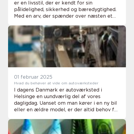
er en livsstil, der er kendt for sin
pålidelighed, sikkerhed og bæredygtighed.
Med en arv, der spænder over næsten et
århundrede, har Volvo formået at fastholde
sin pos...
01 februar 2025
Hvad du behøver at vide om autoværksteder
I dagens Danmark er autoværksted i
Helsinge en uundværlig del af vores
dagligdag. Uanset om man kører i en ny bil
eller en ældre model, er der altid behov for
vedligeholdelse, reparationer og
professionel rådgivning. De...