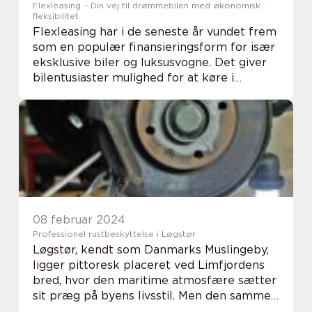
Flexleasing – Din vej til drømmebilen med økonomisk
fleksibilitet
Flexleasing har i de seneste år vundet frem
som en populær finansieringsform for især
eksklusive biler og luksusvogne. Det giver
bilentusiaster mulighed for at køre i
drømmebilen uden at skulle binde sig til de
store investeringer og den høje værdita...
08 februar 2024
Professionel rustbeskyttelse i Løgstør
Løgstør, kendt som Danmarks Muslingeby,
ligger pittoresk placeret ved Limfjordens
bred, hvor den maritime atmosfære sætter
sit præg på byens livsstil. Men den samme
charmerende, salte havluft kan have en