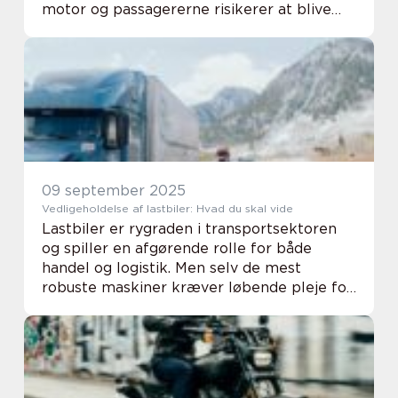
motor og passagererne risikerer at blive
overophedede, hvis man ikke er forbere...
09 september 2025
Vedligeholdelse af lastbiler: Hvad du skal vide
Lastbiler er rygraden i transportsektoren
og spiller en afgørende rolle for både
handel og logistik. Men selv de mest
robuste maskiner kræver løbende pleje for
at yde deres bedste. Uanset om du ejer en
enkelt lastbil eller a...