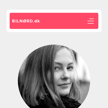
BILNØRD.
dk