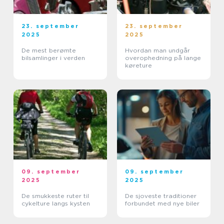
23. september
23. september
2025
2025
De mest berømte
Hvordan man undgår
bilsamlinger i verden
overophedning på lange
køreture
09. september
09. september
2025
2025
De smukkeste ruter til
De sjoveste traditioner
cykelture langs kysten
forbundet med nye biler