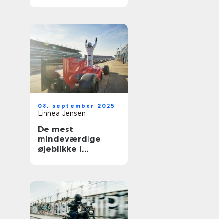
Norden
08. september 2025
Linnea Jensen
De mest
mindeværdige
øjeblikke i
motorsportshistori
en