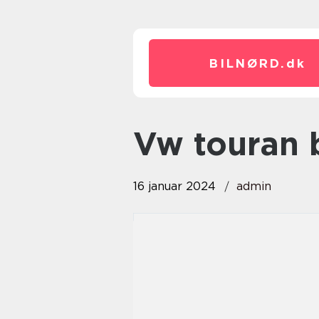
BILNØRD.
dk
vw touran 
16 januar 2024
admin