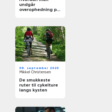
undgår
overophedning på
lange køreture
09. september 2025
Mikkel Christensen
De smukkeste
ruter til cykelture
langs kysten