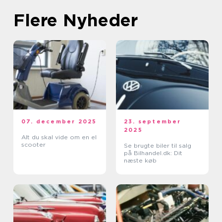
Flere Nyheder
07. december 2025
23. september
2025
Alt du skal vide om en el
scooter
Se brugte biler til salg
på Bilhandel.dk: Dit
næste køb