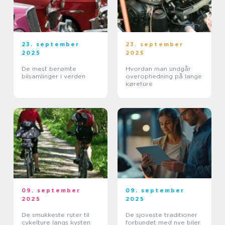
23. september
23. september
2025
2025
De mest berømte
Hvordan man undgår
bilsamlinger i verden
overophedning på lange
køreture
09. september
09. september
2025
2025
De smukkeste ruter til
De sjoveste traditioner
cykelture langs kysten
forbundet med nye biler