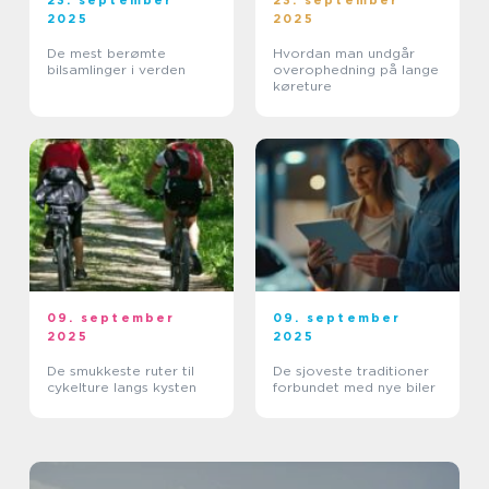
23. september
23. september
2025
2025
De mest berømte
Hvordan man undgår
bilsamlinger i verden
overophedning på lange
køreture
09. september
09. september
2025
2025
De smukkeste ruter til
De sjoveste traditioner
cykelture langs kysten
forbundet med nye biler