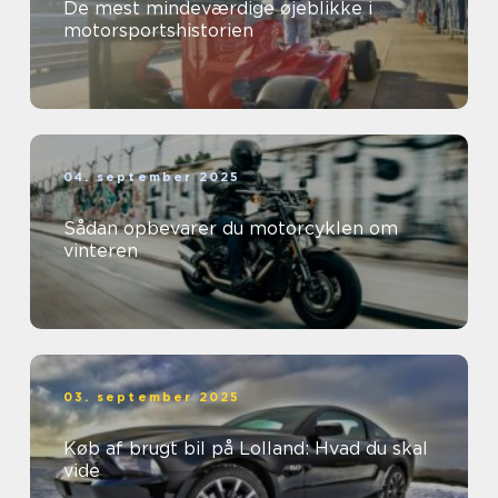
De mest mindeværdige øjeblikke i
motorsportshistorien
04. september 2025
Sådan opbevarer du motorcyklen om
vinteren
03. september 2025
Køb af brugt bil på Lolland: Hvad du skal
vide