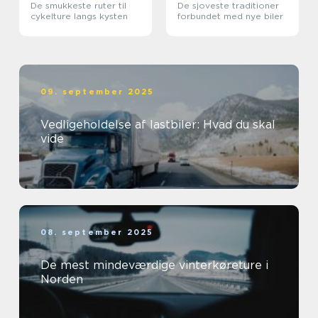
De smukkeste ruter til
De sjoveste traditioner
cykelture langs kysten
forbundet med nye biler
09. september 2025
Vedligeholdelse af lastbiler: Hvad du skal
vide
08. september 2025
De mest mindeværdige vinterkøreture i
Norden