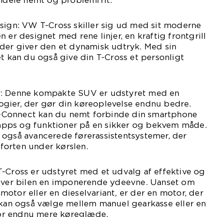
endele nemt og problemfrit.
sign: VW T-Cross skiller sig ud med sit moderne
 er designet med rene linjer, en kraftig frontgrill
 der giver den et dynamisk udtryk. Med sin
et kan du også give din T-Cross et personligt
r: Denne kompakte SUV er udstyret med en
gier, der gør din køreoplevelse endnu bedre.
Connect kan du nemt forbinde din smartphone
l apps og funktioner på en sikker og bekvem måde.
 også avancerede førerassistentsystemer, der
orten under kørslen.
-Cross er udstyret med et udvalg af effektive og
giver bilen en imponerende ydeevne. Uanset om
otor eller en dieselvariant, er der en motor, der
u kan også vælge mellem manuel gearkasse eller en
or endnu mere køreglæde.