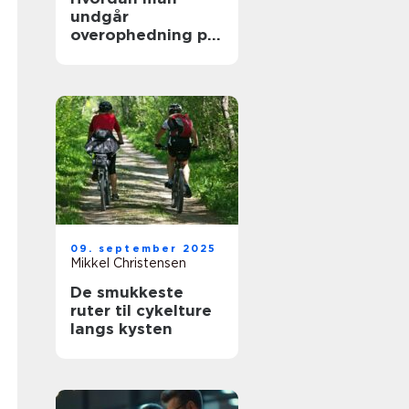
undgår
overophedning på
lange køreture
09. september 2025
Mikkel Christensen
De smukkeste
ruter til cykelture
langs kysten