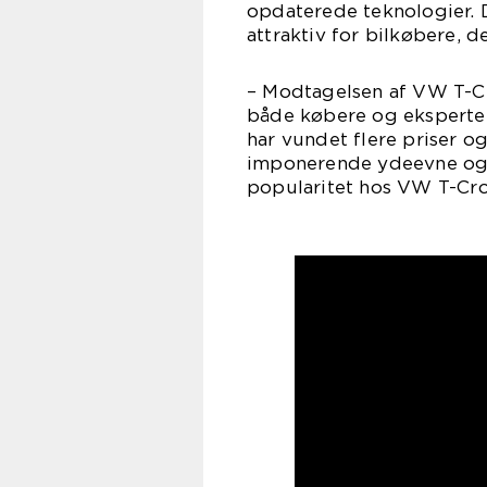
opdaterede teknologier. 
attraktiv for bilkøbere, d
– Modtagelsen af VW T-Cr
både købere og eksperter
har vundet flere priser o
imponerende ydeevne og p
popularitet hos VW T-Cro