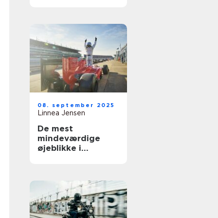
Norden
08. september 2025
Linnea Jensen
De mest
mindeværdige
øjeblikke i
motorsportshistori
en