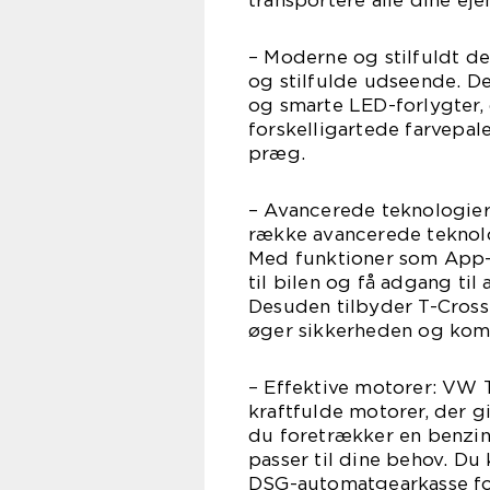
transportere alle dine ej
– Moderne og stilfuldt de
og stilfulde udseende. Den
og smarte LED-forlygter,
forskelligartede farvepal
præg.
– Avancerede teknologie
række avancerede teknolo
Med funktioner som App-
til bilen og få adgang ti
Desuden tilbyder T-Cross
øger sikkerheden og komf
– Effektive motorer: VW T
kraftfulde motorer, der 
du foretrækker en benzinm
passer til dine behov. D
DSG-automatgearkasse f