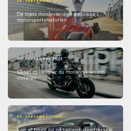
08. september 2025
De mest mindeværdige øjeblikke i
motorsportshistorien
04. september 2025
Sådan opbevarer du motorcyklen om
vinteren
03. september 2025
Køb af brugt bil på Lolland: Hvad du skal