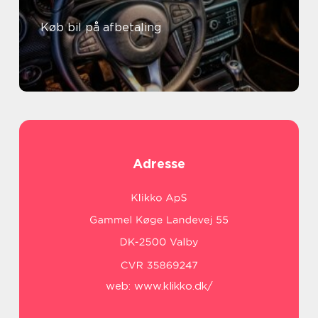
Køb bil på afbetaling
Adresse
web:
www.klikko.dk/