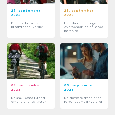
23. september
23. september
2025
2025
De mest berømte
Hvordan man undgår
bilsamlinger i verden
overophedning på lange
køreture
09. september
09. september
2025
2025
De smukkeste ruter til
De sjoveste traditioner
cykelture langs kysten
forbundet med nye biler