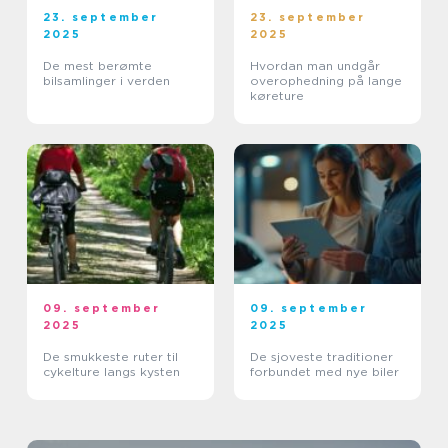
23. september
23. september
2025
2025
De mest berømte
Hvordan man undgår
bilsamlinger i verden
overophedning på lange
køreture
09. september
09. september
2025
2025
De smukkeste ruter til
De sjoveste traditioner
cykelture langs kysten
forbundet med nye biler