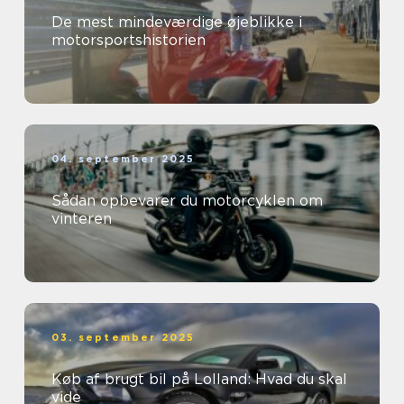
De mest mindeværdige øjeblikke i
motorsportshistorien
04. september 2025
Sådan opbevarer du motorcyklen om
vinteren
03. september 2025
Køb af brugt bil på Lolland: Hvad du skal
vide