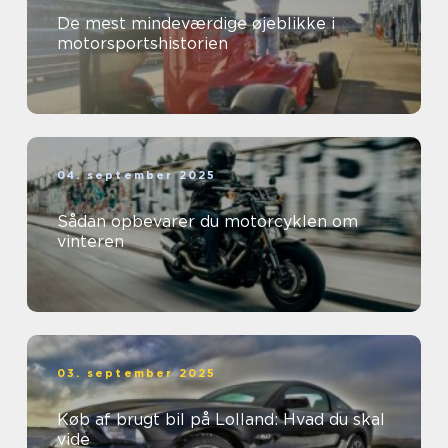
De mest mindeværdige øjeblikke i
motorsportshistorien
04. september 2025
Sådan opbevarer du motorcyklen om
vinteren
03. september 2025
Køb af brugt bil på Lolland: Hvad du skal
vide