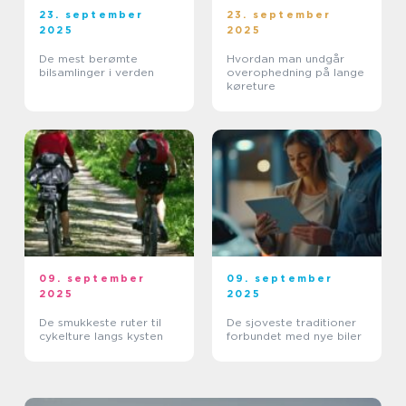
23. september
23. september
2025
2025
De mest berømte
Hvordan man undgår
bilsamlinger i verden
overophedning på lange
køreture
09. september
09. september
2025
2025
De smukkeste ruter til
De sjoveste traditioner
cykelture langs kysten
forbundet med nye biler