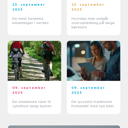
23. september
23. september
2025
2025
De mest berømte
Hvordan man undgår
bilsamlinger i verden
overophedning på lange
køreture
09. september
09. september
2025
2025
De smukkeste ruter til
De sjoveste traditioner
cykelture langs kysten
forbundet med nye biler