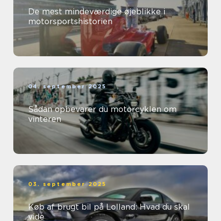
De mest mindeværdige øjeblikke i
motorsportshistorien
04. september 2025
Sådan opbevarer du motorcyklen om
vinteren
03. september 2025
Køb af brugt bil på Lolland: Hvad du skal
vide