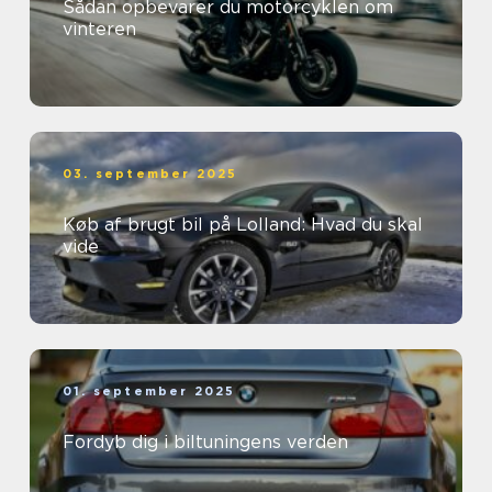
Sådan opbevarer du motorcyklen om
vinteren
03. september 2025
Køb af brugt bil på Lolland: Hvad du skal
vide
01. september 2025
Fordyb dig i biltuningens verden