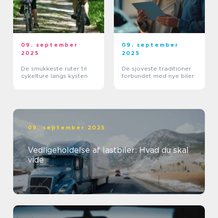
09. september
09. september
2025
2025
De smukkeste ruter til
De sjoveste traditioner
cykelture langs kysten
forbundet med nye biler
09. september 2025
Vedligeholdelse af lastbiler: Hvad du skal
vide