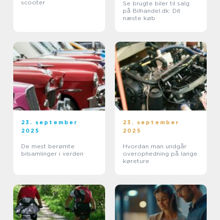
scooter
Se brugte biler til salg
på Bilhandel.dk: Dit
næste køb
23. september
23. september
2025
2025
De mest berømte
Hvordan man undgår
bilsamlinger i verden
overophedning på lange
køreture