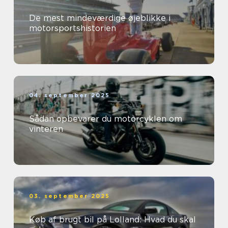
De mest mindeværdige øjeblikke i
motorsportshistorien
04. september 2025
Sådan opbevarer du motorcyklen om
vinteren
03. september 2025
Køb af brugt bil på Lolland: Hvad du skal