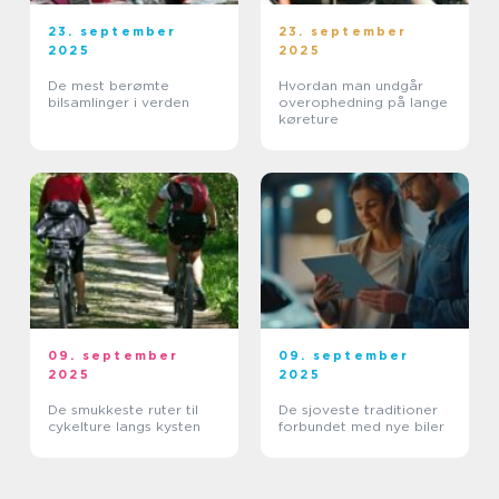
23. september
23. september
2025
2025
De mest berømte
Hvordan man undgår
bilsamlinger i verden
overophedning på lange
køreture
09. september
09. september
2025
2025
De smukkeste ruter til
De sjoveste traditioner
cykelture langs kysten
forbundet med nye biler