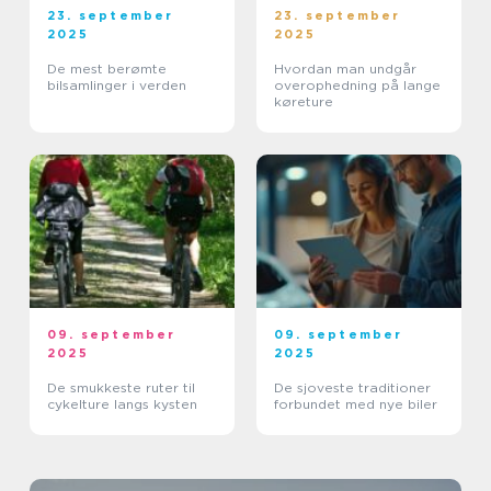
23. september
23. september
2025
2025
De mest berømte
Hvordan man undgår
bilsamlinger i verden
overophedning på lange
køreture
09. september
09. september
2025
2025
De smukkeste ruter til
De sjoveste traditioner
cykelture langs kysten
forbundet med nye biler