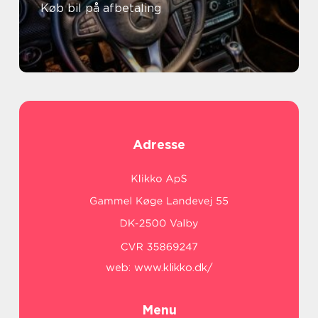
Køb bil på afbetaling
Adresse
web:
www.klikko.dk/
Menu