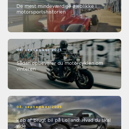
De mest mindeværdige øjeblikke i
motorsportshistorien
04. september 2025
Sådan opbevarer du motorcyklen om
vinteren
03. september 2025
Køb af brugt bil på Lolland: Hvad du skal
vide