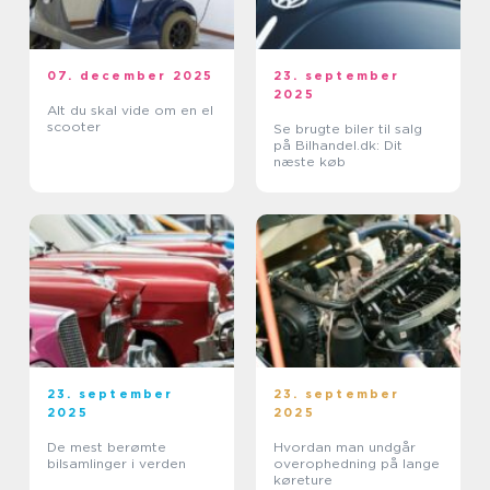
07. december 2025
23. september
2025
Alt du skal vide om en el
scooter
Se brugte biler til salg
på Bilhandel.dk: Dit
næste køb
23. september
23. september
2025
2025
De mest berømte
Hvordan man undgår
bilsamlinger i verden
overophedning på lange
køreture