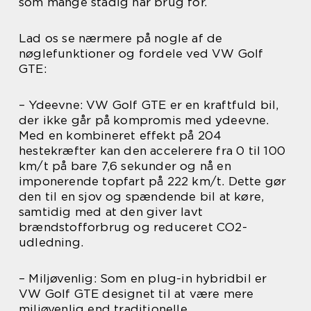
som mange stadig har brug for.
Lad os se nærmere på nogle af de
nøglefunktioner og fordele ved VW Golf
GTE:
– Ydeevne: VW Golf GTE er en kraftfuld bil,
der ikke går på kompromis med ydeevne.
Med en kombineret effekt på 204
hestekræfter kan den accelerere fra 0 til 100
km/t på bare 7,6 sekunder og nå en
imponerende topfart på 222 km/t. Dette gør
den til en sjov og spændende bil at køre,
samtidig med at den giver lavt
brændstofforbrug og reduceret CO2-
udledning.
– Miljøvenlig: Som en plug-in hybridbil er
VW Golf GTE designet til at være mere
miljøvenlig end traditionelle