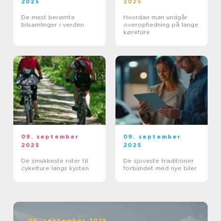
2025
2025
De mest berømte
Hvordan man undgår
bilsamlinger i verden
overophedning på lange
køreture
09. september
09. september
2025
2025
De smukkeste ruter til
De sjoveste traditioner
cykelture langs kysten
forbundet med nye biler
09. september 2025