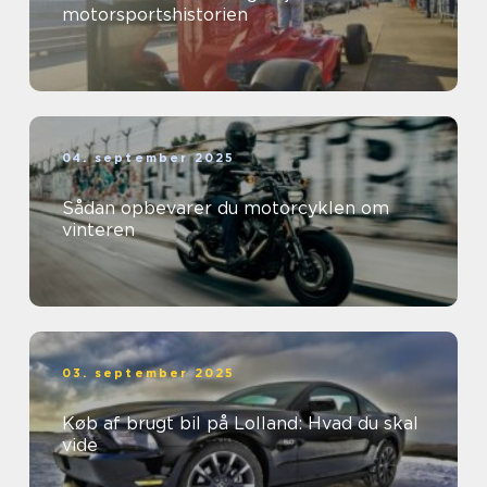
motorsportshistorien
04. september 2025
Sådan opbevarer du motorcyklen om
vinteren
03. september 2025
Køb af brugt bil på Lolland: Hvad du skal
vide