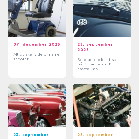
07. december 2025
23. september
2025
Alt du skal vide om en el
scooter
Se brugte biler til salg
på Bilhandel.dk: Dit
næste køb
23. september
23. september