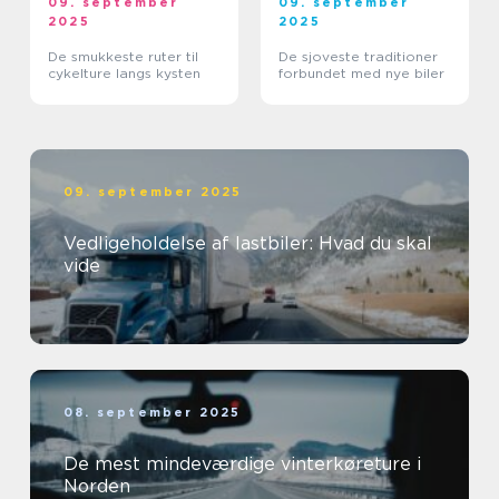
09. september
09. september
2025
2025
De smukkeste ruter til
De sjoveste traditioner
cykelture langs kysten
forbundet med nye biler
09. september 2025
Vedligeholdelse af lastbiler: Hvad du skal
vide
08. september 2025
De mest mindeværdige vinterkøreture i
Norden