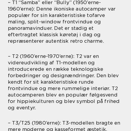
– T1 “Samba” eller “Bully” (1950’erne-
1960’erne): Denne ikoniske autocamper var
populær for sin karakteristiske tofarve
maling, split-window frontvindue og
panoramavinduer. Det er stadig et
eftertragtet klassisk køretøj i dag og
repræsenterer autentisk retro charme.
– T2 (1960’erne-1970’erne): T2 var en
videreudvikling af T1-modellen og
introducerede en række teknologiske
forbedringer og designændringer. Den blev
kendt for sit karakteristiske runde
frontvindue og mere rummelige interiør. T2
autocamperen blev en populær følgesvend
for hippiekulturen og blev symbol på frihed
og eventyr.
– T3/T25 (1980’erne): T3-modellen bragte en
mere moderne og kasseformet æstetik,