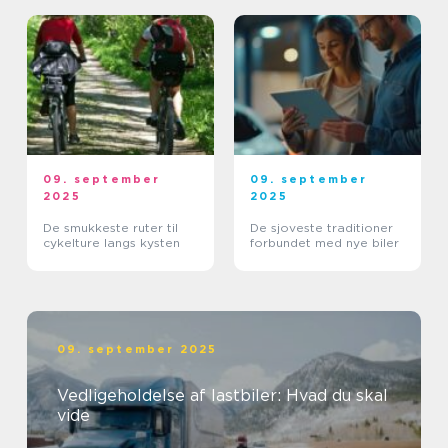
09. september
09. september
2025
2025
De smukkeste ruter til
De sjoveste traditioner
cykelture langs kysten
forbundet med nye biler
09. september 2025
Vedligeholdelse af lastbiler: Hvad du skal
vide