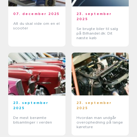
07. december 2025
23. september
2025
Alt du skal vide om en el
scooter
Se brugte biler til salg
på Bilhandel.dk: Dit
næste køb
23. september
23. september
2025
2025
De mest berømte
Hvordan man undgår
bilsamlinger i verden
overophedning på lange
køreture