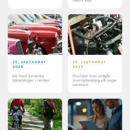
næste køb
23. september
23. september
2025
2025
De mest berømte
Hvordan man undgår
bilsamlinger i verden
overophedning på lange
køreture