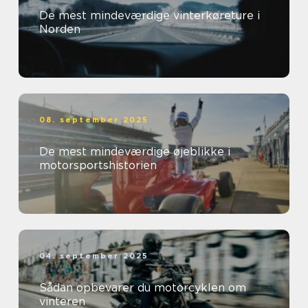
De mest mindeværdige vinterkøreture i
Norden
08. september 2025
De mest mindeværdige øjeblikke i
motorsportshistorien
04. september 2025
Sådan opbevarer du motorcyklen om
vinteren