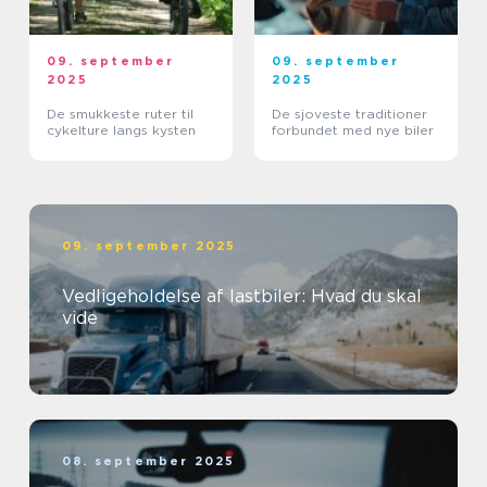
09. september
09. september
2025
2025
De smukkeste ruter til
De sjoveste traditioner
cykelture langs kysten
forbundet med nye biler
09. september 2025
Vedligeholdelse af lastbiler: Hvad du skal
vide
08. september 2025