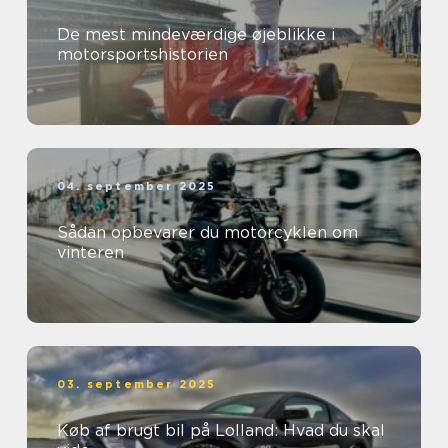
De mest mindeværdige øjeblikke i
motorsportshistorien
04. september 2025
Sådan opbevarer du motorcyklen om
vinteren
03. september 2025
Køb af brugt bil på Lolland: Hvad du skal