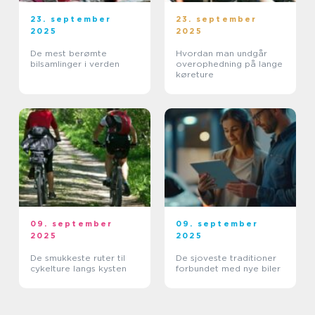
23. september
23. september
2025
2025
De mest berømte
Hvordan man undgår
bilsamlinger i verden
overophedning på lange
køreture
09. september
09. september
2025
2025
De smukkeste ruter til
De sjoveste traditioner
cykelture langs kysten
forbundet med nye biler