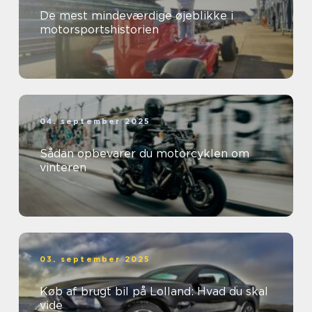
De mest mindeværdige øjeblikke i
motorsportshistorien
04. september 2025
Sådan opbevarer du motorcyklen om
vinteren
03. september 2025
Køb af brugt bil på Lolland: Hvad du skal
vide