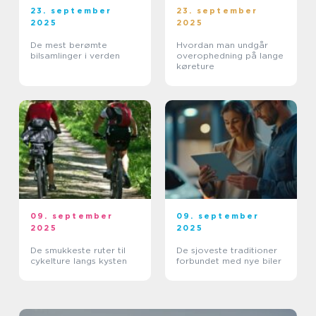
23. september
23. september
2025
2025
De mest berømte
Hvordan man undgår
bilsamlinger i verden
overophedning på lange
køreture
09. september
09. september
2025
2025
De smukkeste ruter til
De sjoveste traditioner
cykelture langs kysten
forbundet med nye biler