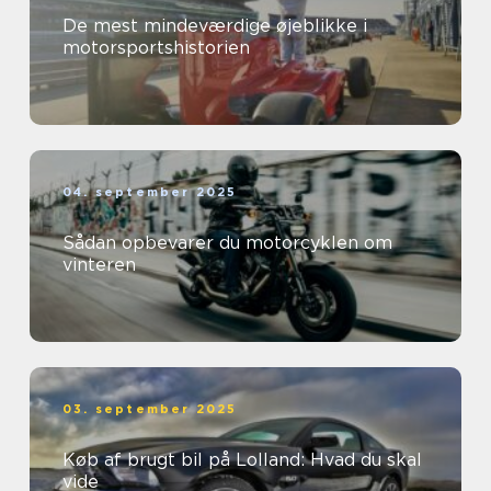
De mest mindeværdige øjeblikke i
motorsportshistorien
04. september 2025
Sådan opbevarer du motorcyklen om
vinteren
03. september 2025
Køb af brugt bil på Lolland: Hvad du skal
vide