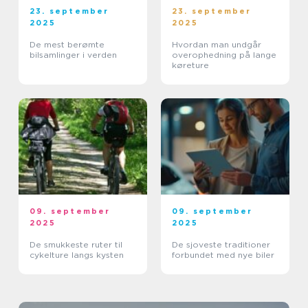
23. september
23. september
2025
2025
De mest berømte
Hvordan man undgår
bilsamlinger i verden
overophedning på lange
køreture
09. september
09. september
2025
2025
De smukkeste ruter til
De sjoveste traditioner
cykelture langs kysten
forbundet med nye biler