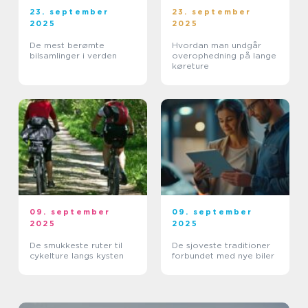
23. september
23. september
2025
2025
De mest berømte
Hvordan man undgår
bilsamlinger i verden
overophedning på lange
køreture
09. september
09. september
2025
2025
De smukkeste ruter til
De sjoveste traditioner
cykelture langs kysten
forbundet med nye biler