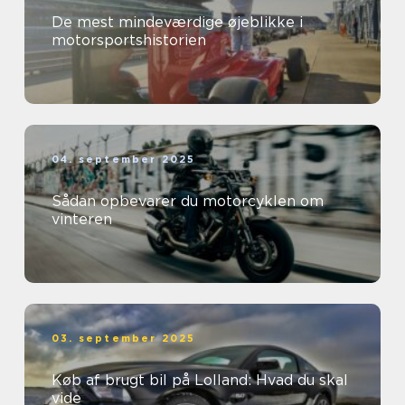
De mest mindeværdige øjeblikke i
motorsportshistorien
04. september 2025
Sådan opbevarer du motorcyklen om
vinteren
03. september 2025
Køb af brugt bil på Lolland: Hvad du skal
vide