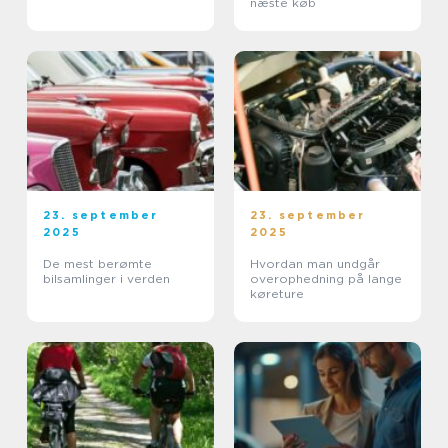
næste køb
23. september
23. september
2025
2025
De mest berømte
Hvordan man undgår
bilsamlinger i verden
overophedning på lange
køreture