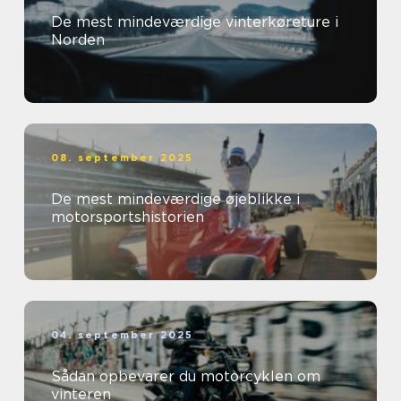
De mest mindeværdige vinterkøreture i
Norden
08. september 2025
De mest mindeværdige øjeblikke i
motorsportshistorien
04. september 2025
Sådan opbevarer du motorcyklen om
vinteren