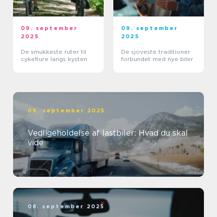
09. september
09. september
2025
2025
De smukkeste ruter til
De sjoveste traditioner
cykelture langs kysten
forbundet med nye biler
09. september 2025
Vedligeholdelse af lastbiler: Hvad du skal
vide
08. september 2025