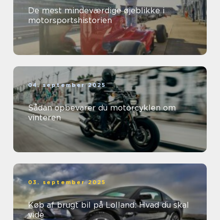
De mest mindeværdige øjeblikke i
motorsportshistorien
04. september 2025
Sådan opbevarer du motorcyklen om
vinteren
03. september 2025
Køb af brugt bil på Lolland: Hvad du skal
vide