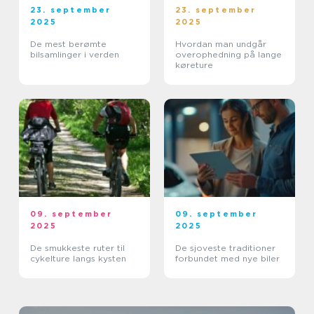
23. september
23. september
2025
2025
De mest berømte
Hvordan man undgår
bilsamlinger i verden
overophedning på lange
køreture
09. september
09. september
2025
2025
De smukkeste ruter til
De sjoveste traditioner
cykelture langs kysten
forbundet med nye biler