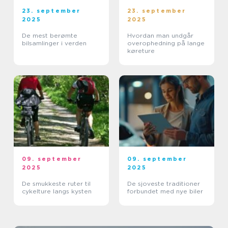
23. september
23. september
2025
2025
De mest berømte
Hvordan man undgår
bilsamlinger i verden
overophedning på lange
køreture
09. september
09. september
2025
2025
De smukkeste ruter til
De sjoveste traditioner
cykelture langs kysten
forbundet med nye biler