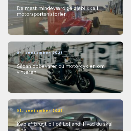
De mest mindeværdige øjeblikke i
motorsportshistorien
04. september 2025
Sådan opbevarer du motorcyklen om
vinteren
03. september 2025
Køb af brugt bil på Lolland: Hvad du skal
vide