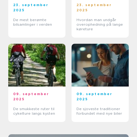
23. september
23. september
2025
2025
De mest berømte
Hvordan man undgår
bilsamlinger i verden
overophedning på lange
køreture
09. september
09. september
2025
2025
De smukkeste ruter til
De sjoveste traditioner
cykelture langs kysten
forbundet med nye biler