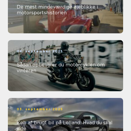
De mest mindeværdige øjeblikke i
motorsportshistorien
04. september 2025
Sådan opbevarer du motorcyklen om
vinteren
03. september 2025
Køb af brugt bil på Lolland: Hvad du skal
vide