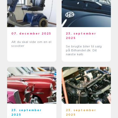
07. december 2025
23. september
2025
Alt du skal vide om en el
scooter
Se brugte biler til salg
på Bilhandel.dk: Dit
næste køb
23. september
23. september
2025
2025