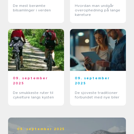
De mest berømte
Hvordan man undgår
bilsamlinger i verden
overophedning på lange
køreture
09. september
09. september
2025
2025
De smukkeste ruter til
De sjoveste traditioner
cykelture langs kysten
forbundet med nye biler
09. september 2025