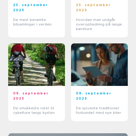
23. september
23. september
2025
2025
De mest berømte
Hvordan man undgår
bilsamlinger i verden
overophedning på lange
køreture
09. september
09. september
2025
2025
De smukkeste ruter til
De sjoveste traditioner
cykelture langs kysten
forbundet med nye biler