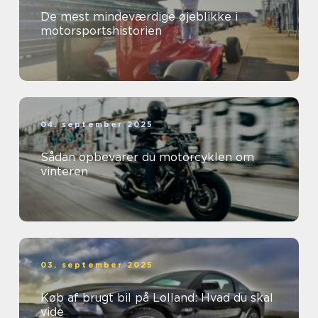
De mest mindeværdige øjeblikke i
motorsportshistorien
04. september 2025
Sådan opbevarer du motorcyklen om
vinteren
03. september 2025
Køb af brugt bil på Lolland: Hvad du skal
vide