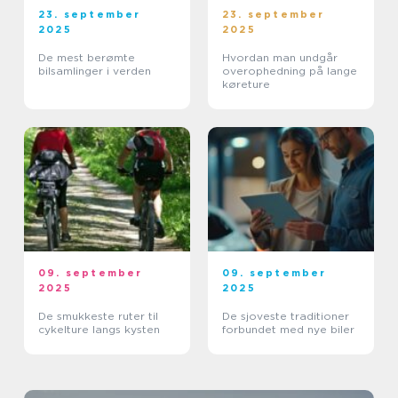
23. september
23. september
2025
2025
De mest berømte
Hvordan man undgår
bilsamlinger i verden
overophedning på lange
køreture
09. september
09. september
2025
2025
De smukkeste ruter til
De sjoveste traditioner
cykelture langs kysten
forbundet med nye biler