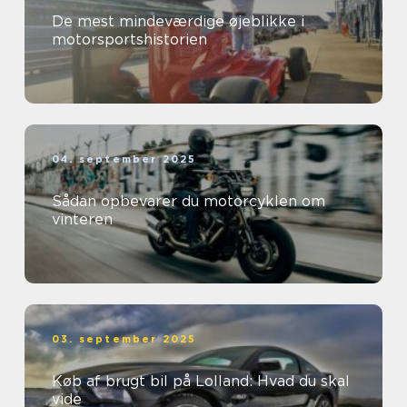
De mest mindeværdige øjeblikke i
motorsportshistorien
04. september 2025
Sådan opbevarer du motorcyklen om
vinteren
03. september 2025
Køb af brugt bil på Lolland: Hvad du skal
vide