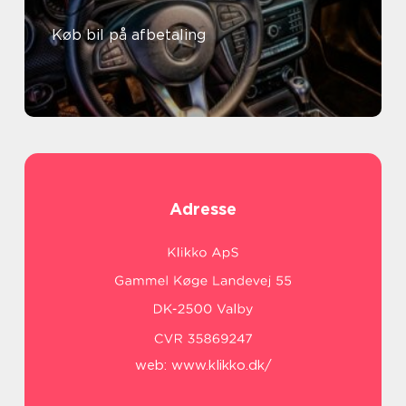
Køb bil på afbetaling
Adresse
web:
www.klikko.dk/