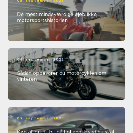
08. september 2025
De mest mindeværdige øjeblikke i
motorsportshistorien
04. september 2025
Sådan opbevarer du motorcyklen om
vinteren
03. september 2025
Køb af brugt bil på Lolland: Hvad du skal