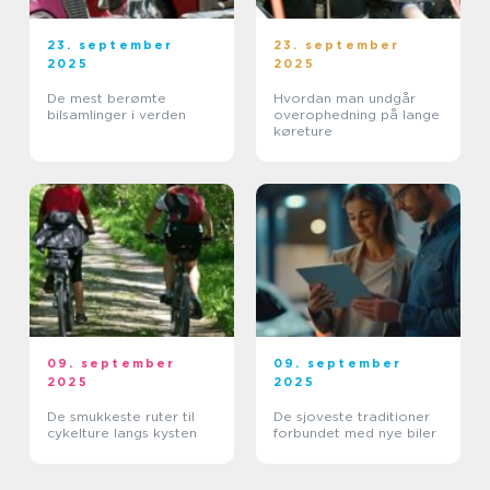
23. september
23. september
2025
2025
De mest berømte
Hvordan man undgår
bilsamlinger i verden
overophedning på lange
køreture
09. september
09. september
2025
2025
De smukkeste ruter til
De sjoveste traditioner
cykelture langs kysten
forbundet med nye biler