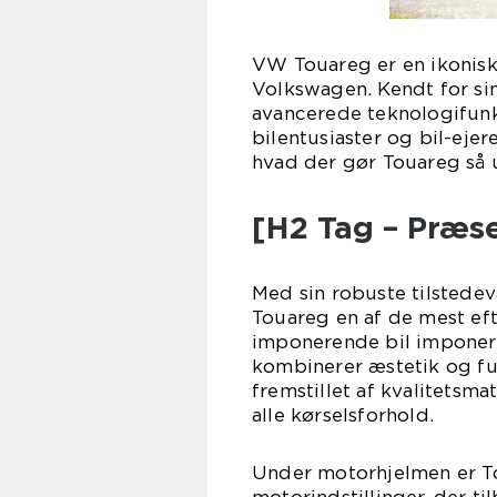
VW Touareg er en ikonisk
Volkswagen. Kendt for si
avancerede teknologifunk
bilentusiaster og bil-ejere
hvad der gør Touareg så u
[H2 Tag – Præs
Med sin robuste tilsted
Touareg en af de mest ef
imponerende bil imponer
kombinerer æstetik og fun
fremstillet af kvalitetsma
alle kørselsforhold.
Under motorhjelmen er T