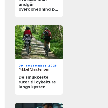
undgår
overophedning på
lange køreture
09. september 2025
Mikkel Christensen
De smukkeste
ruter til cykelture
langs kysten