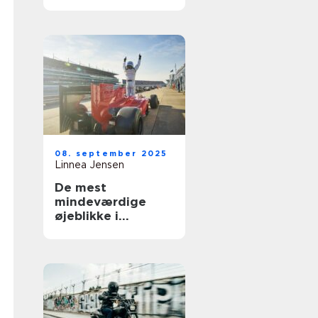
Norden
08. september 2025
Linnea Jensen
De mest
mindeværdige
øjeblikke i
motorsportshistori
en