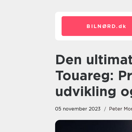
BILNØRD.
dk
Den ultimative guide til VW
Touareg: P
udvikling 
05 november 2023
Peter Mo