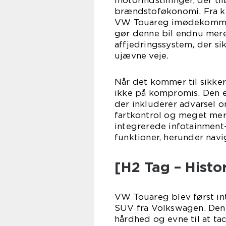
motorindstillinger, der 
brændstoføkonomi. Fra kra
VW Touareg imødekommer 
gør denne bil endnu mer
affjedringssystem, der si
ujævne veje.
Når det kommer til sikke
ikke på kompromis. Den e
der inkluderer advarsel om
fartkontrol og meget me
integrerede infotainment-
funktioner, herunder navi
[H2 Tag – Hist
VW Touareg blev først in
SUV fra Volkswagen. Den f
hårdhed og evne til at tac