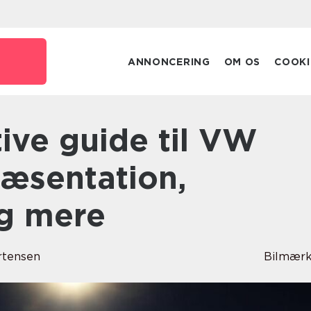
ANNONCERING
OM OS
COOKI
ræsentation,
og mere
rtensen
Bilmærk