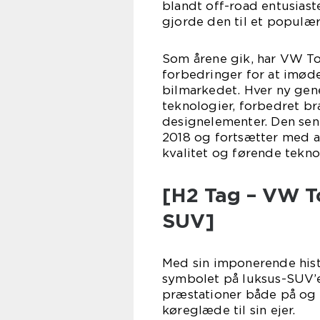
blandt off-road entusias
gjorde den til et populær
Som årene gik, har VW T
forbedringer for at imød
bilmarkedet. Hver ny gene
teknologier, forbedret br
designelementer. Den sen
2018 og fortsætter med a
kvalitet og førende tekno
[H2 Tag – VW To
SUV]
Med sin imponerende hist
symbolet på luksus-SUV’er
præstationer både på og 
køreglæde til sin ejer.