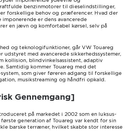
tilbyder imponerende ydeevne og
ftfulde benzinmotorer til dieselindstillinger,
forskellige behov og præferencer. Hvad der
e imponerende er dens avancerede
krer en jævn og komfortabel kørsel, selv på
rhed og teknologifunktioner, går VW Touareg
r udstyret med avancerede sikkerhedssystemer,
 kollision, blindvinkelsassistent, adaptiv
re. Samtidig kommer Touareg med det
system, som giver føreren adgang til forskellige
gation, musikstreaming og håndfri opkald.
orisk Gennemgang]
troduceret på markedet i 2002 som en luksus-
ørste generation af Touareg var kendt for sin
kle barske terræner, hvilket skabte stor interesse