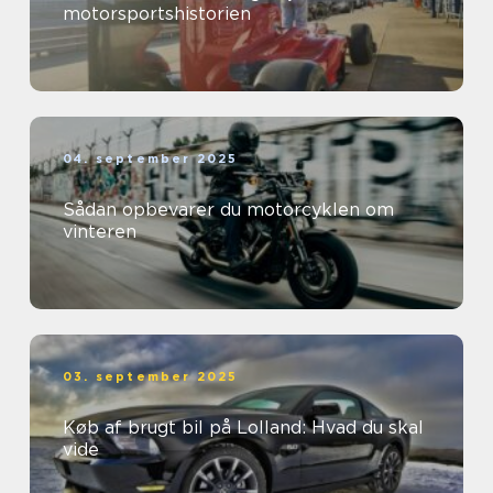
motorsportshistorien
04. september 2025
Sådan opbevarer du motorcyklen om
vinteren
03. september 2025
Køb af brugt bil på Lolland: Hvad du skal
vide