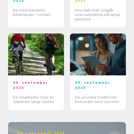
2025
2025
De mest berømte
Hvordan man undgår
bilsamlinger i verden
overophedning på lange
køreture
09. september
09. september
2025
2025
De smukkeste ruter til
De sjoveste traditioner
cykelture langs kysten
forbundet med nye biler
09. september 2025