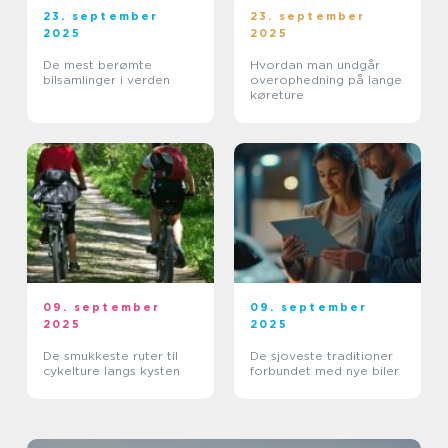
23. september
23. september
2025
2025
De mest berømte
Hvordan man undgår
bilsamlinger i verden
overophedning på lange
køreture
09. september
09. september
2025
2025
De smukkeste ruter til
De sjoveste traditioner
cykelture langs kysten
forbundet med nye biler