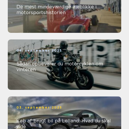
De mest mindeværdige øjeblikke i
motorsportshistorien
04. september 2025
Sådan opbevarer du motorcyklen om
vinteren
03. september 2025
Køb af brugt bil på Lolland: Hvad du skal
vide