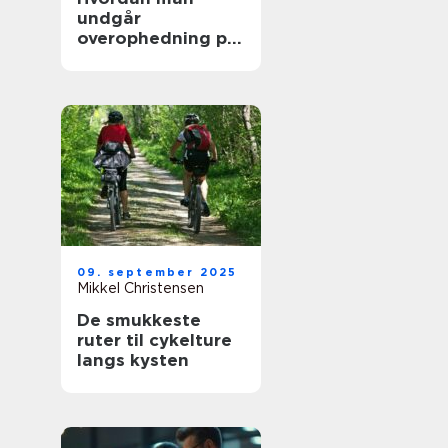
undgår
overophedning på
lange køreture
09. september 2025
Mikkel Christensen
De smukkeste
ruter til cykelture
langs kysten