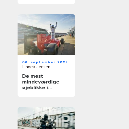
Norden
08. september 2025
Linnea Jensen
De mest
mindeværdige
øjeblikke i
motorsportshistori
en