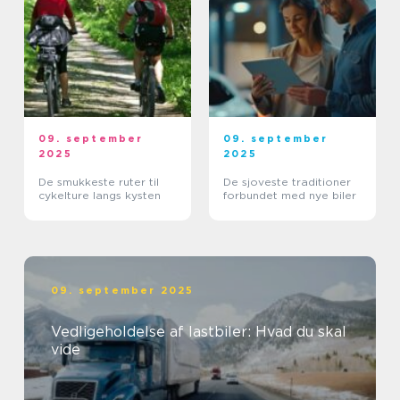
09. september
09. september
2025
2025
De smukkeste ruter til
De sjoveste traditioner
cykelture langs kysten
forbundet med nye biler
09. september 2025
Vedligeholdelse af lastbiler: Hvad du skal
vide