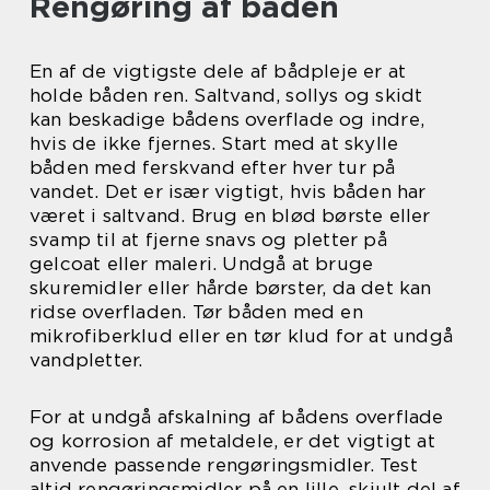
Rengøring af båden
En af de vigtigste dele af bådpleje er at
holde båden ren. Saltvand, sollys og skidt
kan beskadige bådens overflade og indre,
hvis de ikke fjernes. Start med at skylle
båden med ferskvand efter hver tur på
vandet. Det er især vigtigt, hvis båden har
været i saltvand. Brug en blød børste eller
svamp til at fjerne snavs og pletter på
gelcoat eller maleri. Undgå at bruge
skuremidler eller hårde børster, da det kan
ridse overfladen. Tør båden med en
mikrofiberklud eller en tør klud for at undgå
vandpletter.
For at undgå afskalning af bådens overflade
og korrosion af metaldele, er det vigtigt at
anvende passende rengøringsmidler. Test
altid rengøringsmidler på en lille, skjult del af