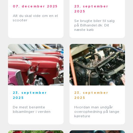
07. december 2025
23. september
2025
Alt du skal vide om en el
scooter
Se brugte biler til salg
på Bilhandel.dk: Dit
næste køb
23. september
23. september
2025
2025
De mest berømte
Hvordan man undgår
bilsamlinger i verden
overophedning på lange
køreture