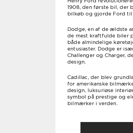
Henry Ford revolutionere
1908, den første bil, der
bilkøb og gjorde Ford til 
Dodge, en af de ældste a
de mest kraftfulde biler 
både almindelige køretøje
entusiaster. Dodge er isæ
Challenger og Charger, d
design.
Cadillac, der blev grundl
for amerikanske bilmærker
design, luksuriøse interiø
symbol på prestige og el
bilmærker i verden.