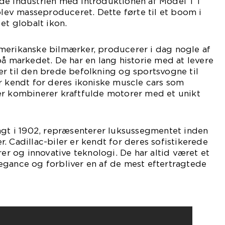
de industrien med introduktionen af Model T i
 blev masseproduceret. Dette førte til et boom i
et globalt ikon.
merikanske bilmærker, producerer i dag nogle af
på markedet. De har en lang historie med at levere
r til den brede befolkning og sportsvogne til
r kendt for deres ikoniske muscle cars som
er kombinerer kraftfulde motorer med et unikt
agt i 1902, repræsenterer luksussegmentet inden
. Cadillac-biler er kendt for deres sofistikerede
rer og innovative teknologi. De har altid været et
egance og forbliver en af de mest eftertragtede