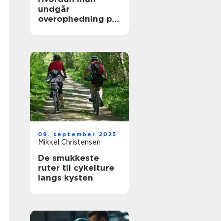
undgår
overophedning på
lange køreture
09. september 2025
Mikkel Christensen
De smukkeste
ruter til cykelture
langs kysten