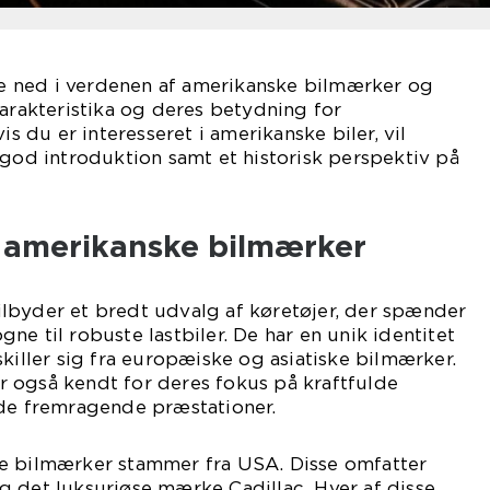
kke ned i verdenen af amerikanske bilmærker og
karakteristika og deres betydning for
is du er interesseret i amerikanske biler, vil
 god introduktion samt et historisk perspektiv på
l amerikanske bilmærker
lbyder et bredt udvalg af køretøjer, der spænder
e til robuste lastbiler. De har en unik identitet
skiller sig fra europæiske og asiatiske bilmærker.
 også kendt for deres fokus på kraftfulde
yde fremragende præstationer.
e bilmærker stammer fra USA. Disse omfatter
g det luksuriøse mærke Cadillac. Hver af disse