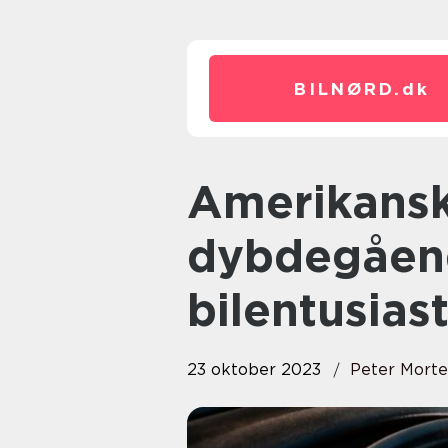
BILNØRD.
dk
Amerikanske bilmærker: En
dybdegåend
bilentusias
23 oktober 2023
Peter Mort