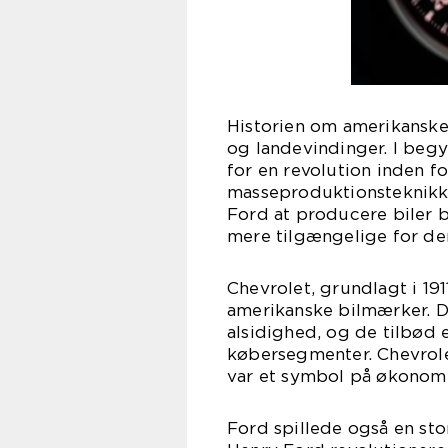
Historien om amerikansk
og landevindinger. I beg
for en revolution inden f
masseproduktionsteknikke
Ford at producere biler b
mere tilgængelige for de
Chevrolet, grundlagt i 19
amerikanske bilmærker. D
alsidighed, og de tilbød e
købersegmenter. Chevrole
var et symbol på økonomis
Ford spillede også en sto