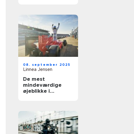
Norden
08. september 2025
Linnea Jensen
De mest
mindeværdige
øjeblikke i
motorsportshistori
en