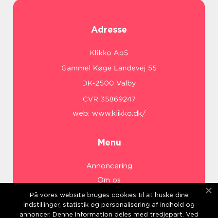
Adresse
web:
www.klikko.dk/
Menu
Annoncering
Om os
Cookies
På vores website bruges cookies til at huske dine
indstillinger, statistik og personalisering af indhold og
Kontakt os
annoncer. Denne information deles med tredjepart. Ved