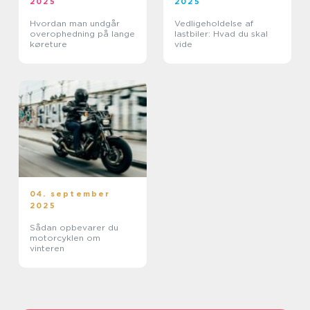
2025
2025
Hvordan man undgår
Vedligeholdelse af
overophedning på lange
lastbiler: Hvad du skal
køreture
vide
04. september
2025
Sådan opbevarer du
motorcyklen om
vinteren