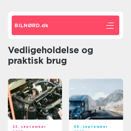
BILNØRD.
dk
Vedligeholdelse og
praktisk brug
23. september
09. september