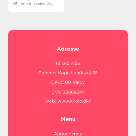
ultimative løsning til
reparation af din bil
Adresse
web:
www.klikko.dk/
Menu
Annoncering