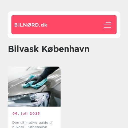
BILNØRD.
dk
Bilvask København
06. juli 2025
Den ultimative guide til
bilvask i København