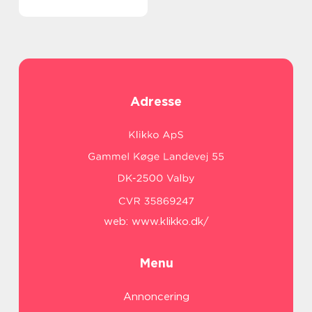
Adresse
web:
www.klikko.dk/
Menu
Annoncering